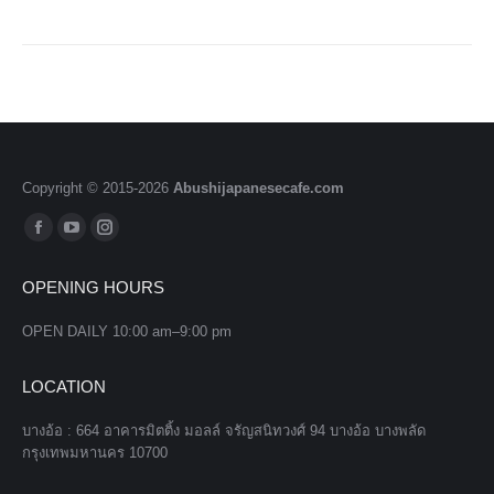
Copyright © 2015-
2026
Abushijapanesecafe.com
Find us on:
Facebook
YouTube
Instagram
page
page
page
OPENING HOURS
opens
opens
opens
in
in
in
OPEN DAILY 10:00 am–9:00 pm
new
new
new
window
window
window
LOCATION
บางอ้อ : 664 อาคารมิตติ้ง มอลล์ จรัญสนิทวงศ์ 94 บางอ้อ บางพลัด
กรุงเทพมหานคร 10700