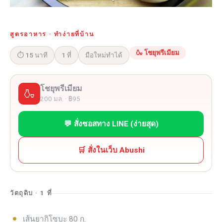
สูตรอาหาร · ทำง่ายที่บ้าน
🍶 โชยุพรีเมียม
⏱ 15 นาที
1 ที่
มือใหม่ทำได้
โชยุพรีเมียม
🍶
200 มล. · ฿95
💬 สั่งซอสทาง LINE (ง่ายสุด)
🛒 สั่งในเว็บ Abushi
วัตถุดิบ · 1 ที่
เส้นยากิโซบะ 80 ก.