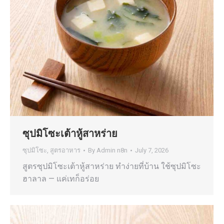
ซุปมิโซะเต้าหู้สาหร่าย
ซุปมิโซะ
,
สูตรอาหาร
By
Admin n8n
July 7, 2026
สูตรซุปมิโซะเต้าหู้สาหร่าย ทำง่ายที่บ้าน ใช้ซุปมิโซะ
ฮาลาล — แค่เทก็อร่อย