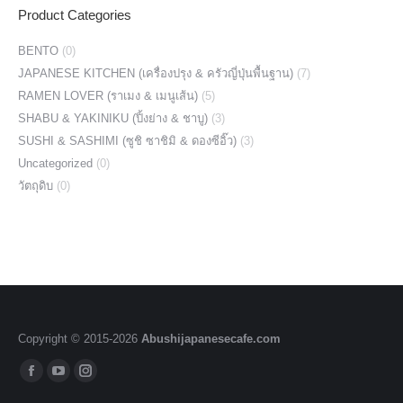
Product Categories
BENTO
(0)
JAPANESE KITCHEN (เครื่องปรุง & ครัวญี่ปุ่นพื้นฐาน)
(7)
RAMEN LOVER (ราเมง & เมนูเส้น)
(5)
SHABU & YAKINIKU (ปิ้งย่าง & ชาบู)
(3)
SUSHI & SASHIMI (ซูชิ ซาชิมิ & ดองซีอิ๊ว)
(3)
Uncategorized
(0)
วัตถุดิบ
(0)
Copyright © 2015-
2026
Abushijapanesecafe.com
Find us on:
Facebook
YouTube
Instagram