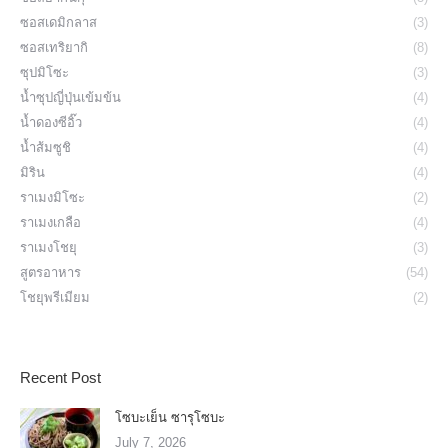
ซอสเดมิกลาส
(3)
ซอสเทริยากิ
(8)
ซุปมิโซะ
(3)
น้ำซุปญี่ปุ่นเข้มข้น
(4)
น้ำดองซีอิ๊ว
(4)
น้ำส้มซูชิ
(4)
มิริน
(4)
ราเมงมิโซะ
(2)
ราเมงเกลือ
(4)
ราเมงโชยุ
(3)
สูตรอาหาร
(54)
โชยุพรีเมียม
(2)
Recent Post
โซบะเย็น ซารุโซบะ
July 7, 2026