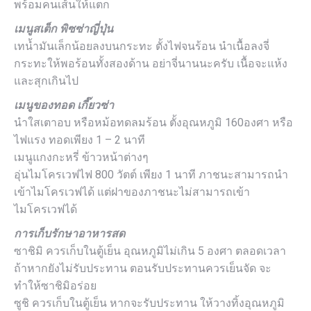
พร้อมคนเส้นให้แตก
เมนูสเต็ก พิซซ่าญี่ปุ่น
เทน้ำมันเล็กน้อยลงบนกระทะ ตั้งไฟจนร้อน นำเนื้อลงจี่
กระทะให้พอร้อนทั้งสองด้าน อย่าจี่นานนะครับ เนื้อจะแห้ง
และสุกเกินไป
เมนูของทอด เกี๊ยวซ่า
นำใสเตาอบ หรือหม้อทดลมร้อน ตั้งอุณหภูมิ 160องศา หรือ
ไฟแรง ทอดเพียง 1 – 2 นาที
เมนูแกงกะหรี่ ข้าวหน้าต่างๆ
อุ่นไมโครเวฟไฟ 800 วัตต์ เพียง 1 นาที ภาชนะสามารถนำ
เข้าไมโครเวฟได้ แต่ฝาของภาชนะไม่สามารถเข้า
ไมโครเวฟได้
การเก็บรักษาอาหารสด
ซาชิมิ ควรเก็บในตู้เย็น อุณหภูมิไม่เกิน 5 องศา ตลอดเวลา
ถ้าหากยังไม่รับประทาน ตอนรับประทานควรเย็นจัด จะ
ทำให้ซาชิมิอร่อย
ซูชิ ควรเก็บในตู้เย็น หากจะรับประทาน ให้วางทิ้งอุณหภูมิ