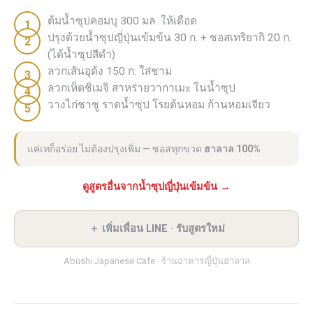
ต้มน้ำซุปคอมบุ 300 มล. ให้เดือด
ปรุงด้วยน้ำซุปญี่ปุ่นเข้มข้น 30 ก. + ซอสเทริยากิ 20 ก.
(ได้น้ำซุปสีดำ)
ลวกเส้นอุด้ง 150 ก. ใส่ชาม
ลวกเห็ดชิเมจิ สาหร่ายวากาเมะ ในน้ำซุป
วางไก่ชาชู ราดน้ำซุป โรยต้นหอม ก้านหอมเจียว
แค่เทก็อร่อย ไม่ต้องปรุงเพิ่ม — ซอสทุกขวด
ฮาลาล 100%
ดูสูตรอื่นจากน้ำซุปญี่ปุ่นเข้มข้น →
＋ เพิ่มเพื่อน LINE · รับสูตรใหม่
Abushi Japanese Cafe · ร้านอาหารญี่ปุ่นฮาลาล