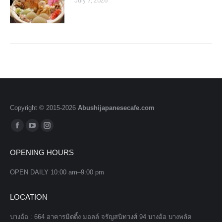
July 7, 2026
Copyright © 2015-
2026
Abushijapanesecafe.com
Find us on:
Facebook
YouTube
Instagram
page
page
page
OPENING HOURS
opens
opens
opens
in
in
in
OPEN DAILY 10:00 am–9:00 pm
new
new
new
window
window
window
LOCATION
บางอ้อ : 664 อาคารมิตติ้ง มอลล์ จรัญสนิทวงศ์ 94 บางอ้อ บางพลัด