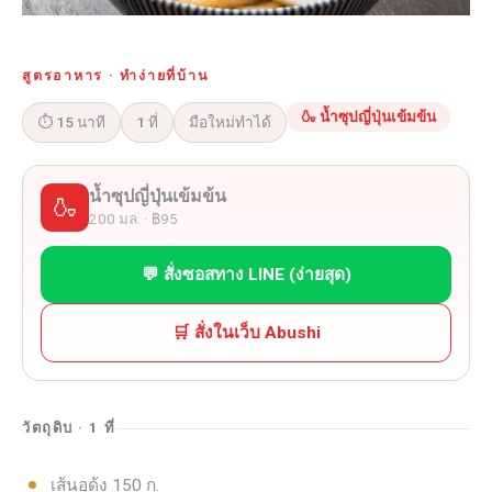
สูตรอาหาร · ทำง่ายที่บ้าน
🍶 น้ำซุปญี่ปุ่นเข้มข้น
⏱ 15 นาที
1 ที่
มือใหม่ทำได้
น้ำซุปญี่ปุ่นเข้มข้น
🍶
200 มล. · ฿95
💬 สั่งซอสทาง LINE (ง่ายสุด)
🛒 สั่งในเว็บ Abushi
วัตถุดิบ · 1 ที่
เส้นอุด้ง 150 ก.