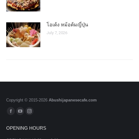
โอเด้ง หม้อต้มญี่ปุ่น
July 7, 2026
Copyright © 2015-
2026
Abushijapanesecafe.com
Find us on:
Facebook
YouTube
Instagram
page
page
page
OPENING HOURS
opens
opens
opens
in
in
in