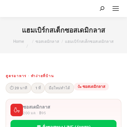
Search:
แฮมเบิร์กสเต็กซอสเดมิกลาส
You are here:
Home
ซอสเดมิกลาส
แฮมเบิร์กสเต็กซอสเดมิกลาส
สูตรอาหาร · ทำง่ายที่บ้าน
🍶 ซอสเดมิกลาส
⏱ 20 นาที
1 ที่
มือใหม่ทำได้
ซอสเดมิกลาส
🍶
200 มล. · ฿95