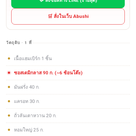
💬 สั่งซอสทาง LINE (ง่ายสุด)
🛒 สั่งในเว็บ Abushi
วัตถุดิบ · 1 ที่
เนื้อแฮมเบิร์ก 1 ชิ้น
ซอสเดมิกลาส 90 ก. (~6 ช้อนโต๊ะ)
มันฝรั่ง 40 ก.
แครอท 30 ก.
ถั่วลันเตาหวาน 20 ก.
หอมใหญ่ 25 ก.