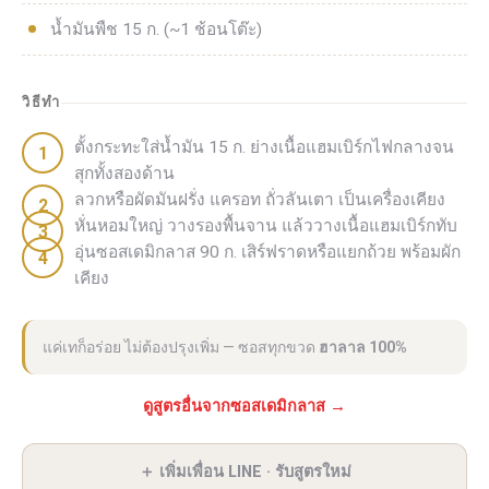
น้ำมันพืช 15 ก. (~1 ช้อนโต๊ะ)
วิธีทำ
ตั้งกระทะใส่น้ำมัน 15 ก. ย่างเนื้อแฮมเบิร์กไฟกลางจน
สุกทั้งสองด้าน
ลวกหรือผัดมันฝรั่ง แครอท ถั่วลันเตา เป็นเครื่องเคียง
หั่นหอมใหญ่ วางรองพื้นจาน แล้ววางเนื้อแฮมเบิร์กทับ
อุ่นซอสเดมิกลาส 90 ก. เสิร์ฟราดหรือแยกถ้วย พร้อมผัก
เคียง
แค่เทก็อร่อย ไม่ต้องปรุงเพิ่ม — ซอสทุกขวด
ฮาลาล 100%
ดูสูตรอื่นจากซอสเดมิกลาส →
＋ เพิ่มเพื่อน LINE · รับสูตรใหม่