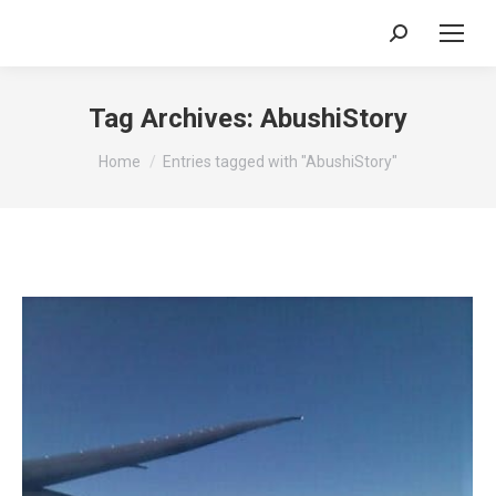
Search:
Tag Archives:
AbushiStory
You are here:
Home
Entries tagged with "AbushiStory"