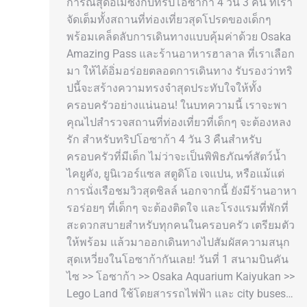
การณ์สุดอเมซิ่งกับทริปโอซาก้า 4 วัน 3 คืน ที่เรา
จัดเต็มทั้งสถานที่ท่องเที่ยวสุดโปรดของเด็กๆ
พร้อมเคล็ดลับการเดินทางแบบคุ้มค่าด้วย Osaka
Amazing Pass และร้านอาหารฮาลาล ที่เราเลือก
มา ให้ได้อิ่มอร่อยตลอดการเดินทาง รับรองว่าทริ
ปนี้จะสร้างความทรงจำสุดประทับใจให้ทั้ง
ครอบครัวอย่างแน่นอน! ในบทความนี้ เราจะพา
คุณไปสำรวจสถานที่ท่องเที่ยวที่เด็กๆ จะต้องหลง
รัก สำหรับทริปโอซาก้า 4 วัน 3 คืนสำหรับ
ครอบครัวที่มีเด็ก ไม่ว่าจะเป็นพิพิธภัณฑ์สัตว์น้ำ
ไคยูคัง, ยูนิเวอร์แซล สตูดิโอ เจแปน, หรือแม้แต่
การนั่งเรือชมวิวสุดชิลล์ นอกจากนี้ ยังมีร้านอาหา
รอร่อยๆ ที่เด็กๆ จะต้องติดใจ และโรงแรมที่พักที่
สะดวกสบายสำหรับทุกคนในครอบครัว เตรียมตัว
ให้พร้อม แล้วมาออกเดินทางไปสัมผัสความสนุก
สุดเหวี่ยงในโอซาก้ากันเลย! วันที่ 1 สนามบินคัน
ไซ >> โอซาก้า >> Osaka Aquarium Kaiyukan >>
Lego Land ใช้โดยสารรถไฟฟ้า และ city buses…