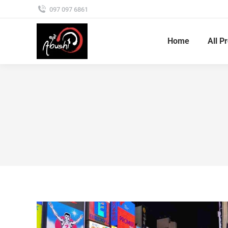
097 097 6861
Home
All P