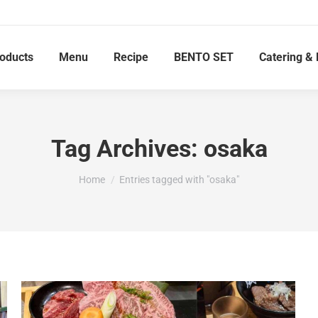
roducts
Menu
Recipe
BENTO SET
Catering & 
Tag Archives:
osaka
You are here:
Home
Entries tagged with "osaka"