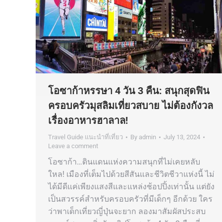
โอซาก้าหรรษา 4 วัน 3 คืน: สนุกสุดฟิน
ครอบครัวมุสลิมเที่ยวสบาย ไม่ต้องกังวล
เรื่องอาหารฮาลาล!
Travel Guide แนะนำที่เที่ยว
By
admin
July 13, 2024
Leave a comment
โอซาก้า…ดินแดนแห่งความสนุกที่ไม่เคยหลับ
ใหล! เมืองที่เต็มไปด้วยสีสันและชีวิตชีวาแห่งนี้ ไม่
ได้มีดีแค่เพียงแสงสีและแหล่งช้อปปิ้งเท่านั้น แต่ยัง
เป็นสวรรค์สำหรับครอบครัวที่มีเด็กๆ อีกด้วย ใคร
ว่าพาเด็กเที่ยวญี่ปุ่นจะยาก ลองมาสัมผัสประสบ