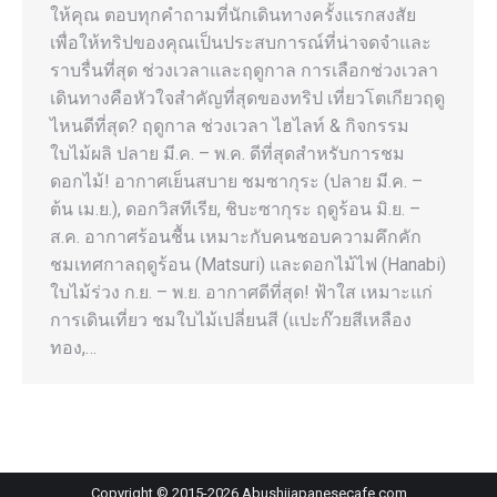
ให้คุณ ตอบทุกคำถามที่นักเดินทางครั้งแรกสงสัย
เพื่อให้ทริปของคุณเป็นประสบการณ์ที่น่าจดจำและ
ราบรื่นที่สุด ช่วงเวลาและฤดูกาล การเลือกช่วงเวลา
เดินทางคือหัวใจสำคัญที่สุดของทริป เที่ยวโตเกียวฤดู
ไหนดีที่สุด? ฤดูกาล ช่วงเวลา ไฮไลท์ & กิจกรรม
ใบไม้ผลิ ปลาย มี.ค. – พ.ค. ดีที่สุดสำหรับการชม
ดอกไม้! อากาศเย็นสบาย ชมซากุระ (ปลาย มี.ค. –
ต้น เม.ย.), ดอกวิสทีเรีย, ชิบะซากุระ ฤดูร้อน มิ.ย. –
ส.ค. อากาศร้อนชื้น เหมาะกับคนชอบความคึกคัก
ชมเทศกาลฤดูร้อน (Matsuri) และดอกไม้ไฟ (Hanabi)
ใบไม้ร่วง ก.ย. – พ.ย. อากาศดีที่สุด! ฟ้าใส เหมาะแก่
การเดินเที่ยว ชมใบไม้เปลี่ยนสี (แปะก๊วยสีเหลือง
ทอง,…
Copyright © 2015-
2026
Abushijapanesecafe.com