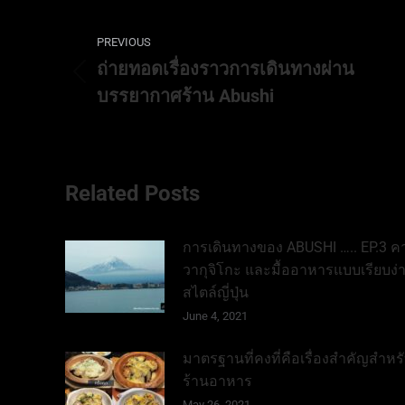
Post
PREVIOUS
navigation
ถ่ายทอดเรื่องราวการเดินทางผ่าน
Previous
บรรยากาศร้าน Abushi
post:
Related Posts
การเดินทางของ ABUSHI ….. EP.3 ค
วากุจิโกะ และมื้ออาหารแบบเรียบง่
สไตล์ญี่ปุ่น
June 4, 2021
มาตรฐานที่คงที่คือเรื่องสำคัญสำหร
ร้านอาหาร
May 26, 2021