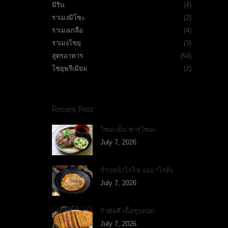
มิริน
(4)
ราเมงมิโซะ
(2)
ง
ราเมงเกลือ
(4)
ราเมงโชยุ
(3)
สูตรอาหาร
(54)
โชยุพรีเมียม
(2)
Recent Post
โซบะเย็น ซารุโซบะ
July 7, 2026
ข้าวหน้าไก่ไข่ ออยาโกด้ง
July 7, 2026
กิวคัตสึ เนื้อชุบทอด
July 7, 2026