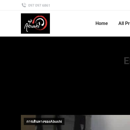
097 097 6861
Home
All P
E
การเดินทางของAbushi