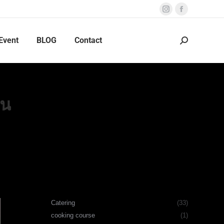
Instagram
Facebook
page
page
Event
BLOG
Contact
opens
opens
Search:
in
in
new
new
window
window
ัน
Catering
(33)
cooking course
(1)