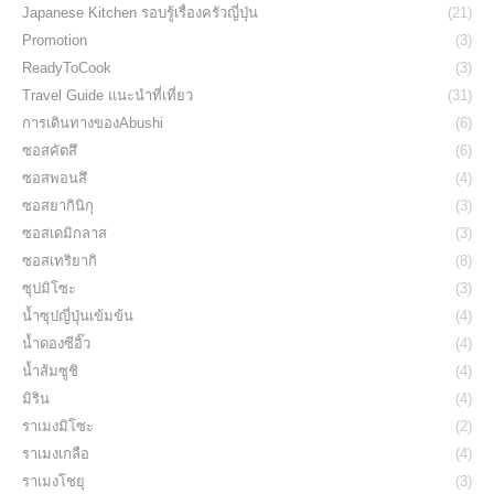
Japanese Kitchen รอบรู้เรื่องครัวญี่ปุ่น
(21)
Promotion
(3)
ReadyToCook
(3)
Travel Guide แนะนำที่เที่ยว
(31)
การเดินทางของAbushi
(6)
ซอสคัตสึ
(6)
ซอสพอนสึ
(4)
ซอสยากินิกุ
(3)
ซอสเดมิกลาส
(3)
ซอสเทริยากิ
(8)
ซุปมิโซะ
(3)
น้ำซุปญี่ปุ่นเข้มข้น
(4)
น้ำดองซีอิ๊ว
(4)
น้ำส้มซูชิ
(4)
มิริน
(4)
ราเมงมิโซะ
(2)
ราเมงเกลือ
(4)
ราเมงโชยุ
(3)