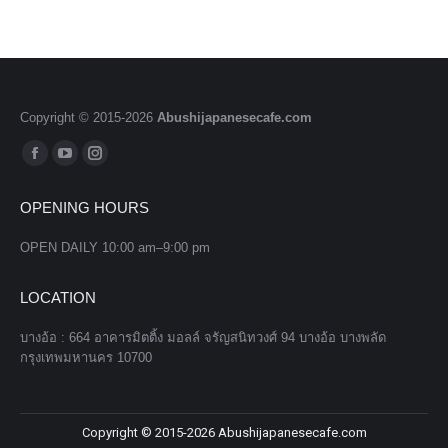
Copyright © 2015-
2026
Abushijapanesecafe.com
Find us on:
Facebook
YouTube
Instagram
page
page
page
OPENING HOURS
opens
opens
opens
in
in
in
OPEN DAILY 10:00 am–9:00 pm
new
new
new
window
window
window
LOCATION
บางอ้อ : 664 อาคารมิตติ้ง มอลล์ จรัญสนิทวงศ์ 94 บางอ้อ บางพลัด
กรุงเทพมหานคร 10700
Copyright © 2015-
2026
Abushijapanesecafe.com