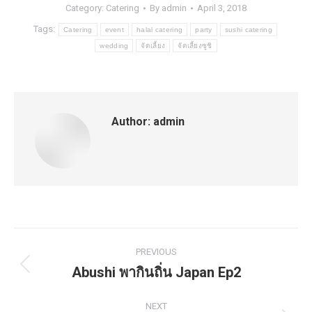
Category:
Catering
By
admin
April 3, 2018
Tags:
Catering
event
halal catering
party
sushi catering
wedding
จัดเลี้ยง
จัดเลี้ยงซูชิ
Author:
admin
Post
PREVIOUS
navigation
Abushi พากินถิ่น Japan Ep2
Previous
post:
NEXT