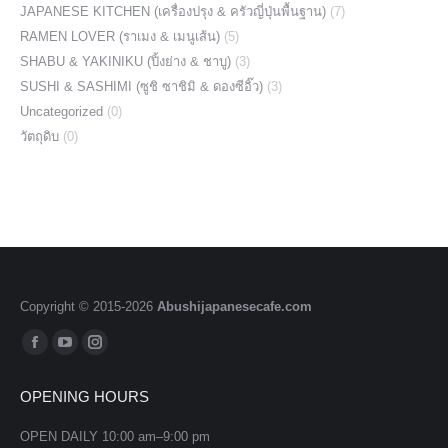
JAPANESE KITCHEN (เครื่องปรุง & ครัวญี่ปุ่นพื้นฐาน)
(7)
RAMEN LOVER (ราเมง & เมนูเส้น)
(5)
SHABU & YAKINIKU (ปิ้งย่าง & ชาบู)
(3)
SUSHI & SASHIMI (ซูชิ ซาชิมิ & ดองซีอิ๊ว)
(3)
Uncategorized
(0)
วัตถุดิบ
(0)
Copyright © 2015-
2026
Abushijapanesecafe.com
Find us on:
Facebook
YouTube
Instagram
page
page
page
OPENING HOURS
opens
opens
opens
in
in
in
OPEN DAILY 10:00 am–9:00 pm