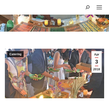
Search:
You are here:
Catering
Apr
3
2018