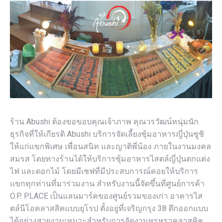
ร้าน Abushi ต้องขอขอบคุณเจ้าภาพ คุณวรวัฒน์หนุ่มนัก
ธุรกิจที่ให้เกียรติ Abushi บริการจัดเลี้ยงซุ้มอาหารญี่ปุ่นซูชิ
ให้แก่แขกพิเศษ เพื่อนสนิท และญาติพี่น้อง ภายในงานมงคล
สมรส โดยทางร้านได้ให้บริการซุ้มอาหารไสตล์ญี่ปุ่นตกแต่ง
ไฟ และดอกไม้ โดยมีเชฟที่มีประสบการณ์คอยให้บริการ
แขกทุกท่านที่มาร่วมงาน สำหรับงานนี้จัดขึ้นที่ศูนย์การค้า
O.P. PLACE เป็นแลนมาร์คของศูนย์รวมของเก่า อาคารไส
ตล์นีโอคลาสสิคแบบยุโรป ตั้งอยู่ที่เจริญกรุง 38 ตึกออกแบบ
ได้อย่างสวยงามเหมาะสำหรับการจัดงานหรูหราคลาสคิค