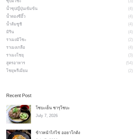
ซุปมิโซะ
(3)
น้ำซุปญี่ปุ่นเข้มข้น
(4)
น้ำดองซีอิ๊ว
(4)
น้ำส้มซูชิ
(4)
มิริน
(4)
ราเมงมิโซะ
(2)
ราเมงเกลือ
(4)
ราเมงโชยุ
(3)
สูตรอาหาร
(54)
โชยุพรีเมียม
(2)
Recent Post
โซบะเย็น ซารุโซบะ
July 7, 2026
ข้าวหน้าไก่ไข่ ออยาโกด้ง