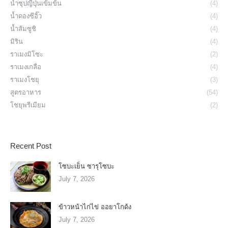
น้ำซุปญี่ปุ่นเข้มข้น
(4)
น้ำดองซีอิ๊ว
(4)
น้ำส้มซูชิ
(4)
มิริน
(4)
ราเมงมิโซะ
(2)
ราเมงเกลือ
(4)
ราเมงโชยุ
(3)
สูตรอาหาร
(54)
โชยุพรีเมียม
(2)
Recent Post
โซบะเย็น ซารุโซบะ
July 7, 2026
ข้าวหน้าไก่ไข่ ออยาโกด้ง
July 7, 2026