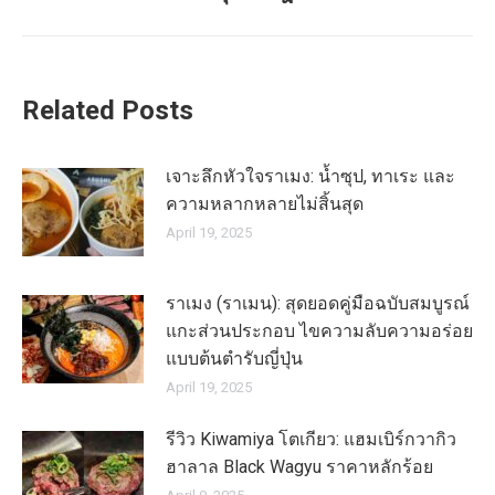
post:
Related Posts
เจาะลึกหัวใจราเมง: น้ำซุป, ทาเระ และ
ความหลากหลายไม่สิ้นสุด
April 19, 2025
ราเมง (ราเมน): สุดยอดคู่มือฉบับสมบูรณ์
แกะส่วนประกอบ ไขความลับความอร่อย
แบบต้นตำรับญี่ปุ่น
April 19, 2025
รีวิว Kiwamiya โตเกียว: แฮมเบิร์กวากิว
ฮาลาล Black Wagyu ราคาหลักร้อย