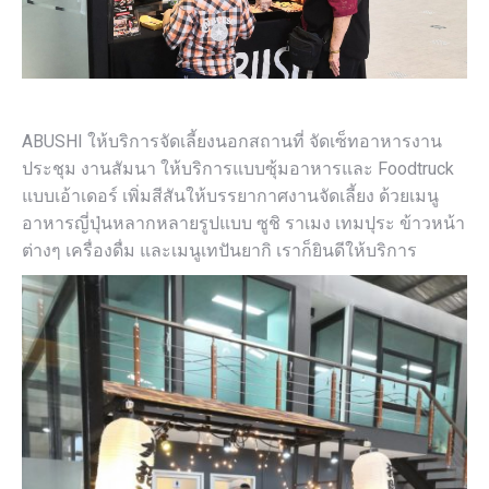
ABUSHI ให้บริการจัดเลี้ยงนอกสถานท
ี่ จัดเซ็ทอาหารงาน
ประชุม งานสัมนา ให้บริการแบบซุ้มอาหารและ Foodtruck
แบบเอ้าเดอร์ เพิ่มสีสันให้บรรยากาศงานจั
ดเลี้ยง ด้วยเมนู
อาหารญี่ปุ่นหลากหล
ายรูปแบบ ซูชิ ราเมง เทมปุระ ข้าวหน้า
ต่างๆ เครื่องดื่ม และเมนูเทปันยากิ เราก็ยินดีให้บริการ