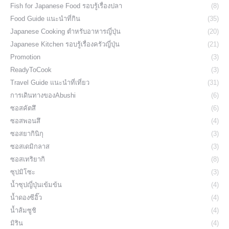
Fish for Japanese Food รอบรู้เรื่องปลา
(8)
Food Guide แนะนำที่กิน
(35)
Japanese Cooking ตำหรับอาหารญี่ปุ่น
(20)
Japanese Kitchen รอบรู้เรื่องครัวญี่ปุ่น
(21)
Promotion
(3)
ReadyToCook
(3)
Travel Guide แนะนำที่เที่ยว
(31)
การเดินทางของAbushi
(6)
ซอสคัตสึ
(6)
ซอสพอนสึ
(4)
ซอสยากินิกุ
(3)
ซอสเดมิกลาส
(3)
ซอสเทริยากิ
(8)
ซุปมิโซะ
(3)
น้ำซุปญี่ปุ่นเข้มข้น
(4)
น้ำดองซีอิ๊ว
(4)
น้ำส้มซูชิ
(4)
มิริน
(4)