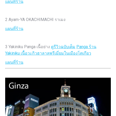
แผนที่ร้าน
2 Ayam-YA OKACHIMACHI ราเมง
แผนที่ร้าน
3 Yakiniku Panga เนื้อย่าง
ดูรีวิวฉบับเต็ม
Panga ร้าน
Yakiniku เนื้อวะกิวฮาลาลพรีเมี่ยมในเมืองโตเกียว
แผนที่ร้าน