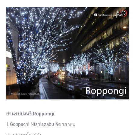
ย่านรปปงหงิ Roppongi
1 Gonpachi Nishiazabu อิซากายะ
จองล่วงหน้า 7 วัน