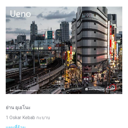
ย่าน อุเอโนะ
1 Oskar Kebab กะบาบ
แผนที่ร้าน