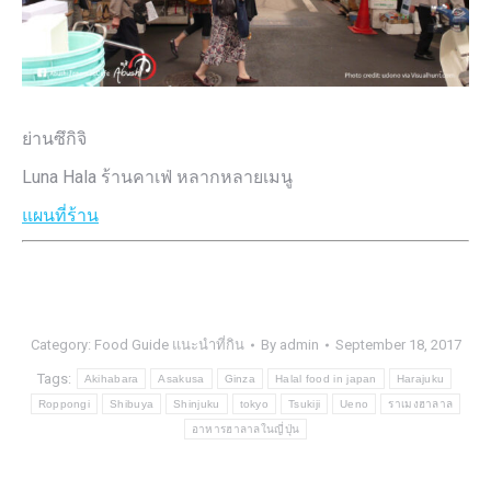
ย่านซึกิจิ
Luna Hala ร้านคาเฟ่ หลากหลายเมนู
แผนที่ร้าน
Category:
Food Guide แนะนำที่กิน
By
admin
September 18, 2017
Tags:
Akihabara
Asakusa
Ginza
Halal food in japan
Harajuku
Roppongi
Shibuya
Shinjuku
tokyo
Tsukiji
Ueno
ราเมงฮาลาล
อาหารฮาลาลในญี่ปุ่น