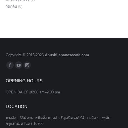
วัตถุดิบ
(0)
Copyright © 2015-
2026
Abushijapanesecafe.com
Find us on:
Facebook
YouTube
Instagram
page
page
page
OPENING HOURS
opens
opens
opens
in
in
in
OPEN DAILY 10:00 am–9:00 pm
new
new
new
window
window
window
LOCATION
บางอ้อ : 664 อาคารมิตติ้ง มอลล์ จรัญสนิทวงศ์ 94 บางอ้อ บางพลัด
กรุงเทพมหานคร 10700