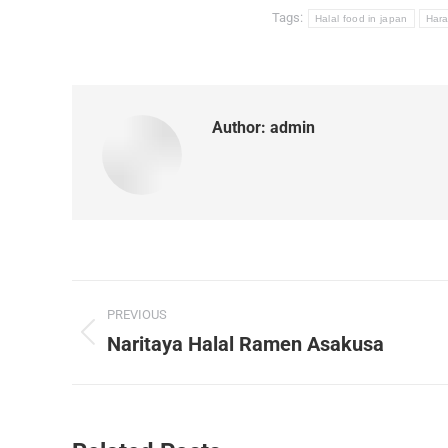
Tags:
Halal food in japan
Hara
Author:
admin
Post
PREVIOUS
navigation
Naritaya Halal Ramen Asakusa
Previous
post: