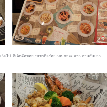
เกินไป ทีเด็ด
คือซอส
รสชาติอร่อย กลมกล่อมมาก
ทานกับปลา