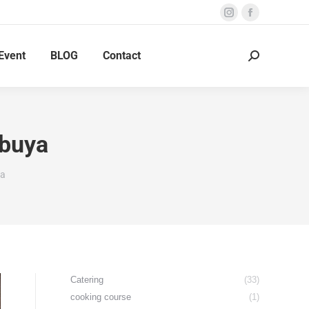
Instagram
Facebook
page
page
Event
BLOG
Contact
opens
opens
Search:
in
in
new
new
window
window
buya
ya
Catering
(33)
cooking course
(1)