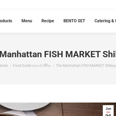
roducts
Menu
Recipe
BENTO SET
Catering & 
 Manhattan FISH MARKET Shi
ou are here:
Home
Food Guide แนะนำที่กิน
The Manhattan FISH MARKET Shibu
Jun