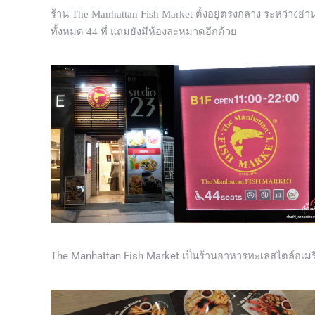
ร้าน
The Manhattan Fish Market ตั้งอยู่ตรงกลาง ระหว่างย่า
ทั้งหมด 44 ที่ แถมยังมีห้องละหมาดอีกด้วย
The Manhattan Fish Market
เป็นร้านอาหารทะเล
สไตล์
อเมร