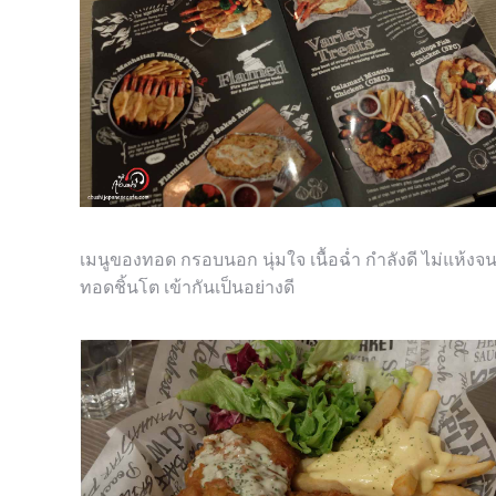
เมนูของทอด กรอบนอก นุ่มใจ เนื้อฉ่ำ กำลังดี ไม่แห้งจน
ทอดชิ้นโต เข้ากันเป็นอย่างดี