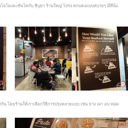
นโอโมเตะซันโดกับ ชิบุย่า ร้านใหญ่ โปร่ง ตกแต่งแบบสบายๆ มีที่นั่ง
ิกัน โดยร้านให้เราเลือกวิธีการปรุงหลายแบบ เช่น ย่าง เผา อบ ทอด