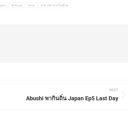
juku
Shibuya
tokyo
อาหารฮาลาลในญี่ปุ่น
NEXT
Abushi พากินถิ่น Japan Ep5 Last Day
Next
post: