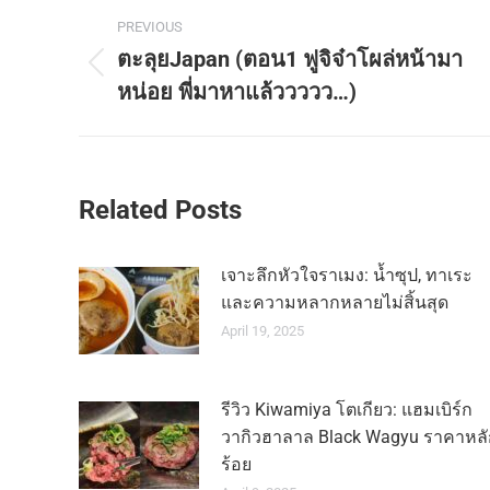
Post
PREVIOUS
navigation
ตะลุยJapan (ตอน1 ฟูจิจ๋าโผล่หน้ามา
Previous
หน่อย พี่มาหาแล้ววววว…)
post:
Related Posts
เจาะลึกหัวใจราเมง: น้ำซุป, ทาเระ
และความหลากหลายไม่สิ้นสุด
April 19, 2025
รีวิว Kiwamiya โตเกียว: แฮมเบิร์ก
วากิวฮาลาล Black Wagyu ราคาหลั
ร้อย