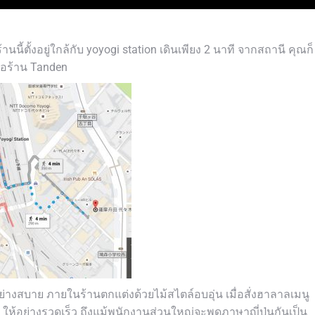
านนี้ตั้งอยู่ใกล้กับ yoyogi station เดินเพียง 2 นาที จากสถานี คุณก็
ชื่อร้าน Tanden
่างสบาย ภายในร้านตกแต่งด้วยไม้สไตล์อบอุ่น เมื่อสั่งฮาลาลเมนู
ห้อย่างรวดเร็ว ถึงแม้พนักงานส่วนใหญ่จะพูดภาษาญี่ปุ่นกันเป็น