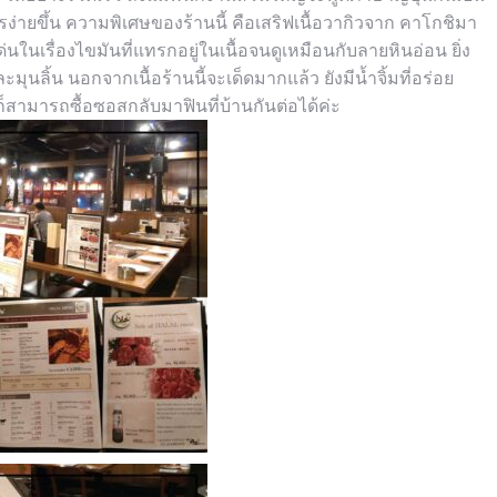
รง่ายขึ้น คว
ามพิเศษของร้านนี้ คือเสริฟเนื้อวากิวจาก คาโกชิมา
จุดเด่นในเรื่องไขมันที่แทรกอยู่ในเนื้อจนดูเหมือนกับลายหินอ่อน ยิ่ง
มุนลิ้น นอกจากเนื้อร้านนี้จะเด็ดมากแล้ว ยังมีน้ำจิ้มที่อร่อย
สามารถซื้อซอสกลับมาฟินที่บ้านกันต่อได้ค่ะ