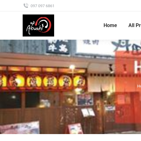
097 097 6861
Home
All P
H