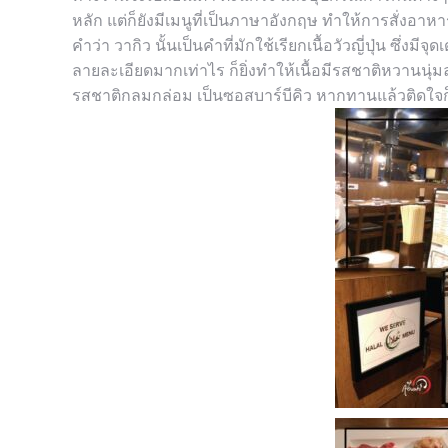
หลัก แต่ก็ยังมีเมนูที่เป็นภาษาอังกฤษ ทำให้การสั่งอาหา
คำว่า วากิว นั้นเป็นคำที่มักใช้เรียกเนื้อวัวญี่ปุ่น ซึ่งมี
ลายละเอียดมากเท่าไร ก็ยิ่งทำให้เนื้อมีรสชาติหวานนุ่มละ
รสชาติกลมกล่อม เป็นซอสบาร์บีคิว หากทานแล้วติดใจก็