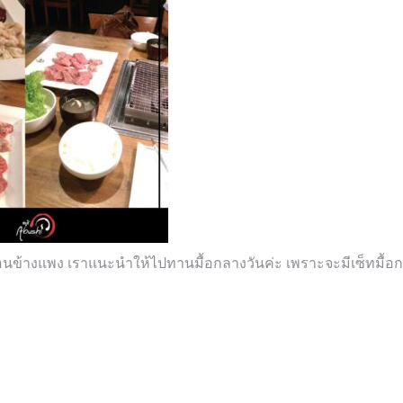
าคาค่อนข้างแพง เราแนะนำให้ไปทานมื้อกลางวันค่ะ เพราะจะมีเซ็ทมื้อก