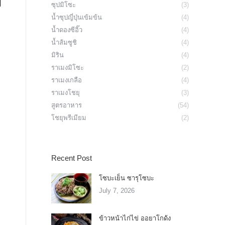
ซุปมิโซะ
(3)
น้ำซุปญี่ปุ่นเข้มข้น
(4)
น้ำดองซีอิ๊ว
(4)
น้ำส้มซูชิ
(4)
มิริน
(4)
ราเมงมิโซะ
(2)
ราเมงเกลือ
(4)
ราเมงโชยุ
(3)
สูตรอาหาร
(54)
โชยุพรีเมียม
(2)
Recent Post
โซบะเย็น ซารุโซบะ
July 7, 2026
ข้าวหน้าไก่ไข่ ออยาโกด้ง