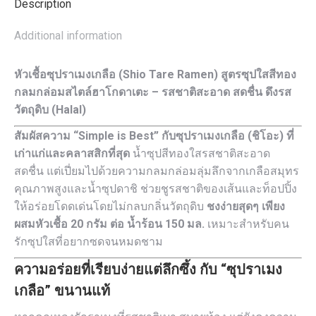
Description
Additional information
หัวเชื้อซุปราเมงเกลือ (Shio Tare Ramen) สูตรซุปใสสีทอง
กลมกล่อมสไตล์ฮาโกดาเตะ – รสชาติสะอาด สดชื่น ดึงรส
วัตถุดิบ (Halal)
สัมผัสความ “Simple is Best” กับซุปราเมงเกลือ (ชิโอะ) ที่
เก่าแก่และคลาสสิกที่สุด
น้ำซุปสีทองใสรสชาติสะอาด
สดชื่น แต่เปี่ยมไปด้วยความกลมกล่อมลุ่มลึกจากเกลือสมุทร
คุณภาพสูงและน้ำซุปดาชิ ช่วยชูรสชาติของเส้นและท็อปปิ้ง
ให้อร่อยโดดเด่นโดยไม่กลบกลิ่นวัตถุดิบ
ชงง่ายสุดๆ เพียง
ผสมหัวเชื้อ 20 กรัม ต่อ น้ำร้อน 150 มล.
เหมาะสำหรับคน
รักซุปใสที่อยากซดจนหมดชาม
ความอร่อยที่เรียบง่ายแต่ลึกซึ้ง กับ “ซุปราเมง
เกลือ” ขนานแท้