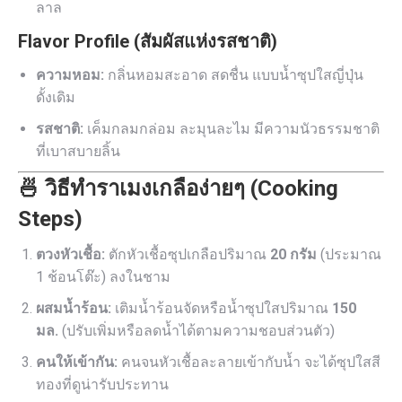
ลาล
Flavor Profile (สัมผัสแห่งรสชาติ)
ความหอม:
กลิ่นหอมสะอาด สดชื่น แบบน้ำซุปใสญี่ปุ่น
ดั้งเดิม
รสชาติ:
เค็มกลมกล่อม ละมุนละไม มีความนัวธรรมชาติ
ที่เบาสบายลิ้น
🍜 วิธีทำราเมงเกลือง่ายๆ (Cooking
Steps)
ตวงหัวเชื้อ:
ตักหัวเชื้อซุปเกลือปริมาณ
20 กรัม
(ประมาณ
1 ช้อนโต๊ะ) ลงในชาม
ผสมน้ำร้อน:
เติมน้ำร้อนจัดหรือน้ำซุปใสปริมาณ
150
มล.
(ปรับเพิ่มหรือลดน้ำได้ตามความชอบส่วนตัว)
คนให้เข้ากัน:
คนจนหัวเชื้อละลายเข้ากับน้ำ จะได้ซุปใสสี
ทองที่ดูน่ารับประทาน