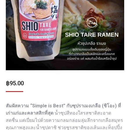
฿
95.00
สัมผัสความ “Simple is Best” กับซุปราเมงเกลือ (ชิโอะ) ที่
เก่าแก่และคลาสสิกที่สุด
น้ำซุปสีทองใสรสชาติสะอาด
สดชื่น แต่เปี่ยมไปด้วยความกลมกล่อมลุ่มลึกจากเกลือสมุทร
คุณภาพสูงและน้ำซุปดาชิ ช่วยชูรสชาติของเส้นและท็อปปิ้ง