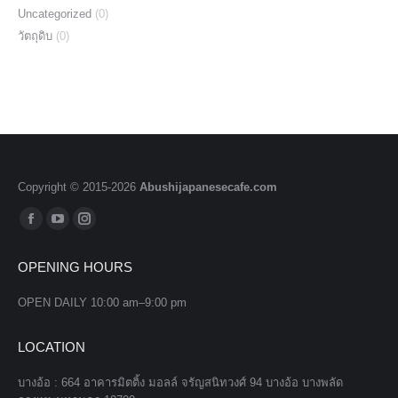
Uncategorized
(0)
วัตถุดิบ
(0)
Copyright © 2015-
2026
Abushijapanesecafe.com
Find us on:
Facebook
YouTube
Instagram
page
page
page
OPENING HOURS
opens
opens
opens
in
in
in
OPEN DAILY 10:00 am–9:00 pm
new
new
new
window
window
window
LOCATION
บางอ้อ : 664 อาคารมิตติ้ง มอลล์ จรัญสนิทวงศ์ 94 บางอ้อ บางพลัด