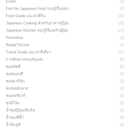
Event
(3)
Fish for Japanese Food รอบรู้เรื่องปลา
(8)
Food Guide แนะนำที่กิน
(35)
Japanese Cooking ตำหรับอาหารญี่ปุ่น
(20)
Japanese Kitchen รอบรู้เรื่องครัวญี่ปุ่น
(21)
Promotion
(3)
ReadyToCook
(3)
Travel Guide แนะนำที่เที่ยว
(31)
การเดินทางของAbushi
(6)
ซอสคัตสึ
(6)
ซอสพอนสึ
(4)
ซอสยากินิกุ
(3)
ซอสเดมิกลาส
(3)
ซอสเทริยากิ
(8)
ซุปมิโซะ
(3)
น้ำซุปญี่ปุ่นเข้มข้น
(4)
น้ำดองซีอิ๊ว
(4)
น้ำส้มซูชิ
(4)