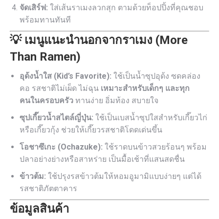
จัดเสิร์ฟ:
ใส่เส้นราเมงลวกสุก ตามด้วยท็อปปิ้งที่คุณชอบ
พร้อมทานทันที
💡 เมนูแนะนำนอกจากราเมง (More
Than Ramen)
อุด้งน้ำใส (Kid’s Favorite):
ใช้เป็นน้ำซุปอุด้ง ซดคล่อง
คอ รสชาติไม่เผ็ด ไม่ฉุน
เหมาะสำหรับเด็กๆ และทุก
คนในครอบครัว
ทานง่าย อิ่มท้อง สบายใจ
ซุปเกี๊ยวน้ำสไตล์ญี่ปุ่น:
ใช้เป็นเบสน้ำซุปใสสำหรับเกี๊ยวไก่
หรือเกี๊ยวกุ้ง ช่วยให้เกี๊ยวรสชาติโดดเด่นขึ้น
โอชาซึเกะ (Ochazuke):
ใช้ราดบนข้าวสวยร้อนๆ พร้อม
ปลาอย่างย่างหรือสาหร่าย เป็นมื้อเช้าที่แสนสดชื่น
ข้าวต้ม:
ใช้ปรุงรสข้าวต้มให้หอมอูมามิแบบง่ายๆ แต่ได้
รสชาติภัตตาคาร
ข้อมูลสินค้า