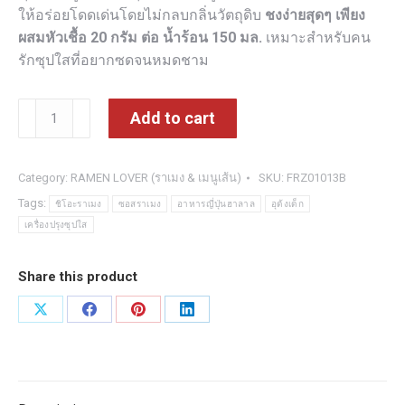
ให้อร่อยโดดเด่นโดยไม่กลบกลิ่นวัตถุดิบ
ชงง่ายสุดๆ เพียง
ผสมหัวเชื้อ 20 กรัม ต่อ น้ำร้อน 150 มล.
เหมาะสำหรับคน
รักซุปใสที่อยากซดจนหมดชาม
Shio
Add to cart
Tare
หัว
ซุป
Category:
RAMEN LOVER (ราเมง & เมนูเส้น)
SKU:
FRZ01013B
เกลือ
Tags:
ชิโอะราเมง
ซอสราเมง
อาหารญี่ปุ่นฮาลาล
อุด้งเด็ก
200
เครื่องปรุงซุปใส
ml
quantity
Share this product
Share
Share
Share
Share
on
on
on
on
X
Facebook
Pinterest
LinkedIn