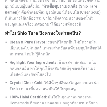
หากคุณหลงรักราเมงที่รสชาติเบา สบายท้อง แต่ยังคงความ
อูมามิแบบญี่ปุ่นดั้งเดิม
“หัวเชื้อซุปราเมงเกลือ (Shio Tare
Ramen)”
คือคำตอบที่สมบูรณ์แบบ นี่คือซุปใส (Clear Soup)
ที่เน้นการใช้เกลือธรรมชาติมาดึงความหวานของน้ำต้ม
กระดูกและเครื่องเทศออกมาได้อย่างมหัศจรรย์
ทำไม Shio Tare ถึงครองใจสายคลีน?
Clean & Pure Flavor:
รสชาติใสสดชื่น ไม่มีความมัน
เลี่ยนของไขมันสัตว์ เหมาะสำหรับคนที่ชอบซุปใสที่ซดได้
หมดชามโดยไม่รู้สึกหนัก
Highlight Your Ingredients:
ด้วยรสชาติที่สะอาด ไม่
กลบกลิ่นอื่น ทำให้คุณได้รสสัมผัสแท้ๆ ของเส้นราเมง
เนื้อสัตว์ และผักที่ใส่ลงไป
Crystal Clear Gold:
ให้สีน้ำซุปสีทองใสดูสะอาดตา น่า
รับประทาน เพิ่มความน่ากินให้กับทุกเมนู
100% Halal Certified:
มั่นใจในคุณภาพมาตรฐาน
Homemade ที่สะอาด ปลอดภัย และถูกต้องตามหลักฮา