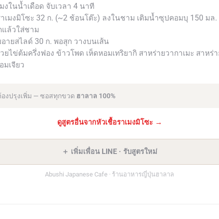
เมงในน้ำเดือด จับเวลา 4 นาที
้อราเมงมิโซะ 32 ก. (~2 ช้อนโต๊ะ) ลงในชาม เติมน้ำซุปคอมบุ 150 มล.
สุกแล้วใส่ชาม
ิบอายสไลด์ 30 ก. พอสุก วางบนเส้น
้วยไข่ต้มครึ่งฟอง ข้าวโพด เห็ดหอมเทริยากิ สาหร่ายวากาเมะ สาหร่
อมเจียว
่ต้องปรุงเพิ่ม — ซอสทุกขวด
ฮาลาล 100%
ดูสูตรอื่นจากหัวเชื้อราเมงมิโซะ →
＋ เพิ่มเพื่อน LINE · รับสูตรใหม่
Abushi Japanese Cafe · ร้านอาหารญี่ปุ่นฮาลาล