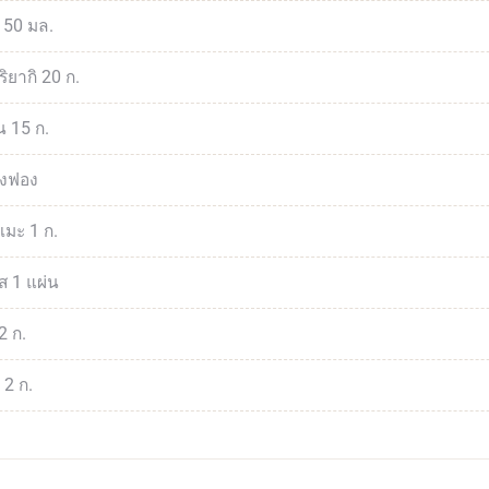
150 มล.
ิยากิ 20 ก.
 15 ก.
ึ่งฟอง
เมะ 1 ก.
ส 1 แผ่น
2 ก.
 2 ก.