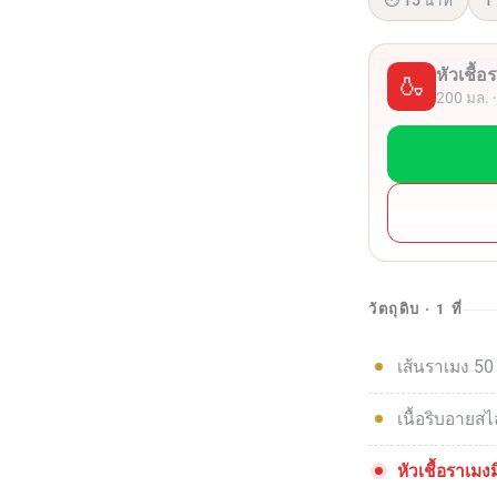
⏱ 15 นาที
1 ท
หัวเชื้
🍶
200 มล. 
วัตถุดิบ · 1 ที่
เส้นราเมง 50
เนื้อริบอายสไ
หัวเชื้อราเมง