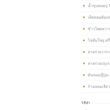
น้ำซุปคอมบุ 
เห็ดหอมต้มเทร
ข้าวโพดหวาน
ไข่ต้มโชยุ คร
สาหร่ายวากา
สาหร่ายปรุงร
ต้นหอมญี่ปุ่น 
ก้านหอมเจียว
วิธีทำ