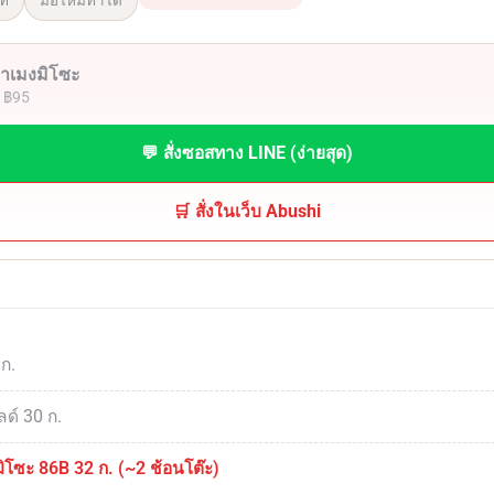
ี่
มือใหม่ทำได้
อราเมงมิโซะ
· ฿95
💬 สั่งซอสทาง LINE (ง่ายสุด)
🛒 สั่งในเว็บ Abushi
 ก.
ลด์ 30 ก.
มิโซะ 86B 32 ก. (~2 ช้อนโต๊ะ)