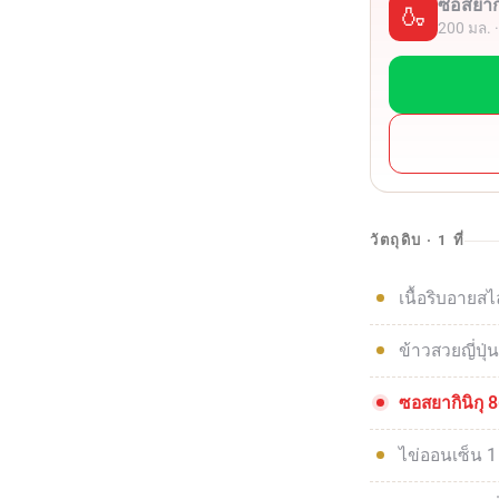
ซอสยากิ
🍶
200 มล. 
วัตถุดิบ · 1 ที่
เนื้อริบอายสไ
ข้าวสวยญี่ปุ่
ซอสยากินิกุ 
ไข่ออนเซ็น 1