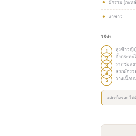
ผักรวม (กะหล
งาขาว
วิธีทำ
หุงข้าวญี่
ตั้งกระทะ
ราดซอสยาก
ลวกผักรว
วางเนื้อ
แค่เทก็อร่อย ไม