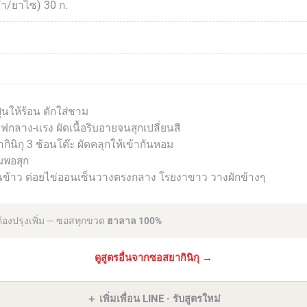
่ำ/ยาไซ) 30 ก.
ปุ่นให้ร้อน ตักใส่ชาม
ไฟกลาง-แรง ผัดเนื้อริบอายจนสุกเปลี่ยนสี
ินิกุ 3 ช้อนโต๊ะ ผัดคลุกให้เข้ากันหอม
มพอสุก
บนข้าว ต่อยไข่ออนเซ็นวางตรงกลาง โรยงาขาว วางผักข้างๆ
่ต้องปรุงเพิ่ม — ซอสทุกขวด
ฮาลาล 100%
ดูสูตรอื่นจากซอสยากินิกุ →
＋ เพิ่มเพื่อน LINE · รับสูตรใหม่