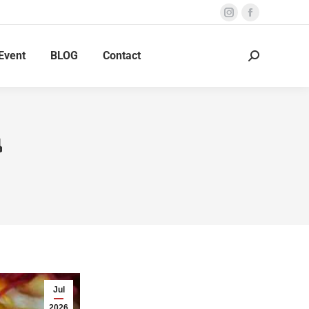
Instagram
Facebook
page
page
Event
BLOG
Contact
opens
opens
Search:
in
in
new
new
window
window
น
Jul
2026