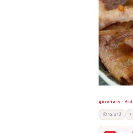
สูตรอาหาร · ทำง่า
⏱ 12 นาที
1 ท