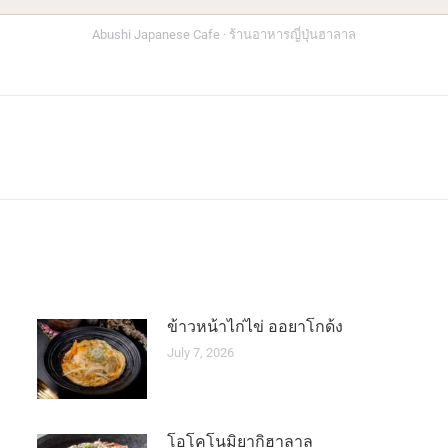
Abushi Japanese Cafe · ร้านอาหารญี่ปุ่นฮาลาล
Next
post:
ข้าวหน้าไก่ไข่ ออยาโกด้ง
July 7, 2026
โอโคโนมิยากิฮาลาล