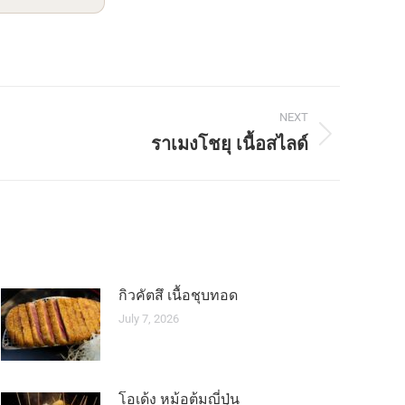
NEXT
ราเมงโชยุ เนื้อสไลด์
กิวคัตสึ เนื้อชุบทอด
July 7, 2026
โอเด้ง หม้อต้มญี่ปุ่น