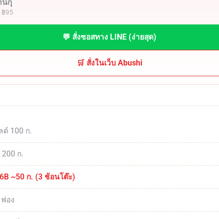
นิกุ
· ฿95
💬 สั่งซอสทาง LINE (ง่ายสุด)
🛒 สั่งในเว็บ Abushi
ลด์ 100 ก.
น 200 ก.
86B ~50 ก. (3 ช้อนโต๊ะ)
 ฟอง