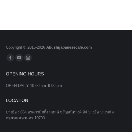
Copyright © 2015-
2026
Abushijapanesecafe.com
Find us on:
Facebook
YouTube
Instagram
page
page
page
OPENING HOURS
opens
opens
opens
in
in
in
OPEN DAILY 10:00 am–9:00 pm
new
new
new
window
window
window
LOCATION
บางอ้อ : 664 อาคารมิตติ้ง มอลล์ จรัญสนิทวงศ์ 94 บางอ้อ บางพลัด
กรุงเทพมหานคร 10700