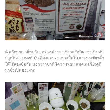
เดินถัดมาเราก็พบกับบูทจำหน่ายชาเขียวพรีเมียม ชาเขียวที่
ปลูกในประเทศญี่ปุ่น มีทั้งแบบผง แบบเป็นใบ และชาเชียวคั่ว
ให้ได้ลองชิมกัน นอกจากชาที่มีความหอม แพคเกจก็ยังดูดี
น่าซื้อเป็นของฝาก