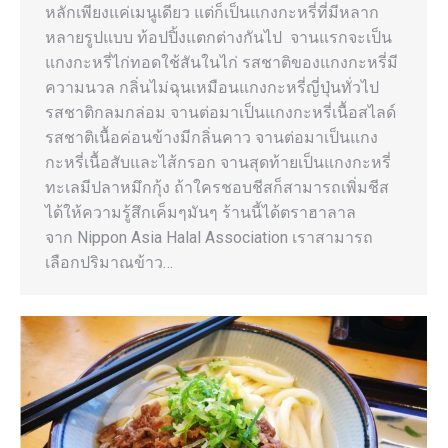
หลักเพียงแค่เมนูเดียว แต่ก็เป็นแกงกะหรี่ที่มีหลาก
หลายรูปแบบ ท้อปปิ้งแตกต่างกันไป จานแรกจะเป็น
แกงกะหรี่ไก่ทอดใช้สันในไก่ รสชาติของแกงกะหรี่มี
ความนวล กลิ่นไม่ฉุนเหมือนแกงกะหรี่ญี่ปุ่นทั่วไป
รสชาติกลมกล่อม จานต่อมาเป็นแกงกะหรี่เนื้อสไลด์
รสชาติเนื้อค่อนข้างมีกลิ่นคาว จานต่อมาเป็นแกง
กะหรี่เนื้อสับและไส้กรอก จานสุดท้ายเป็นแกงกะหรี่
ทะเลมีปลาหมึกกุ้ง ถ้าใครชอบชีสก็สามารถเพิ่มชีส
ได้ให้ความรู้สึกเค็มๆมันๆ ร้านนี้ได้ตราฮาลาล
จาก Nippon Asia Halal Association เราสามารถ
เลือกปริมาณข้าว…