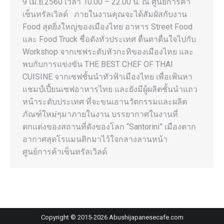
9 เม.ย.2560 เวลา 10.00 – 22.00 น. ณ ศูนย์การค้า
เซ็นทรัลเวิลด์ ภายในงานคุณจะได้สัมผัสกับงาน
Food สุดยิ่งใหญ่ของเมืองไทย อาหาร Street Food
และ Food Truck ชื่อดังทั่วประเทศ ตื่นตาตื่นใจไปกับ
Workshop จากเซฟระดับหัวกะทิของเมืองไทย และ
พบกับการแข่งขัน THE BEST CHEF OF THAI
CUISINE จากเซฟชั้นนำทัวฟ้าเมืองไทย เพื่อเฟ้นหา
แชมป์เปี้ยนเซฟอาหารไทย และยังมีผู้ผลิตชั้นนำแถว
หน้าระดับประเทศ ที่จะขนเอานวัตกรรมและผลิต
ภัณฑ์ใหม่ๆมาภายในงาน บรรยากาศในงานที่
ตกแต่งของสถานที่ดังของโลก “Santorini” เมืองตาก
อากาศสุดโรแมนติกมาไว้ใจกลางลานหน้า
ศูนย์การค้าเซ็นทรัลเวิลด์
Copyright © 2015-
2026
Abushijapanesecafe.com