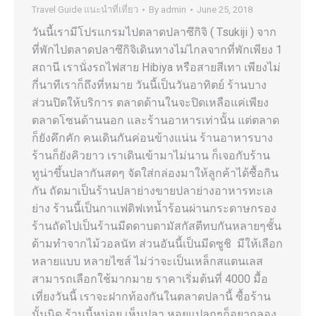
Travel Guide แนะนำที่เที่ยว
By
admin
June 25, 2018
วันนี้เรามีโปรแกรมไปตลาดปลาซึกิจิ ( Tsukiji ) จาก
ที่พักไปตลาดปลาซึกิจิเดินทางไม่ไกลจากที่พักเพียง 1
สถานี เรานั่งรถไฟสาย Hibiya หรือสายสีเทา เพียงไม่
กี่นาทีเราก็ถึงที่หมาย วันนี้เป็นวันอาทิตย์ ร้านบาง
ส่วนปิดให้บริการ ตลาดด้านในจะปิดเหลือแค่เพียง
ตลาดโซนด้านนอก และร้านอาหารเท่านั้น แต่ตลาด
ก็ยังคึกคัก คนเดินกันค่อนข้างแน่น ร้านอาหารบาง
ร้านก็ยังคิวยาว เราเดินเข้ามาไม่นาน ก็เจอกับร้าน
ทูน่าขึ้นปลากันสดๆ จัดใส่กล่องมาให้ลูกค้าได้ซื้อกิน
กัน ถัดมาเป็นร้านปลาย่างขายปลาย่างอาหารทะเล
ย่าง ร้านนี้เป็นกาแฟดิฟเทน้ำร้อนผ่านกระดาษกรอง
ร้านถัดไปเป็นร้านมีดดาบดามัสกัสตีทบกันหลายๆชั้น
ด้ามทำจากไม้วอลนัท ส่วนอันนี้เป็นมีดซูชิ มีให้เลือก
หลายแบบ หลายไซส์ ไม่ว่าจะเป็นเหล็กสแตนเลส
สามารถเลือกใช้มากมาย ราคาเริ่มต้นที่ 4000 มื้อ
เที่ยงวันนี้ เราจะฝากท้องกันในตลาดปลานี้ ซื้อร้าน
นั้นนิด ร้านนี้หน่อย เห็นปลา หอยแปลกๆก็อยากลอง