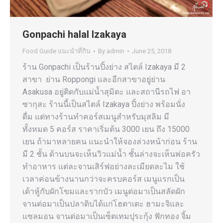
Gonpachi halal Izakaya
Food Guide แนะนำที่กิน
By
admin
June 25, 2018
ร้าน Gonpachi เป็นร้านปิ้งย่าง สไตล์ Izakaya มี 2
สาขา ย่าน Roppongi และอีกสาขาอยู่ย่าน
Asakusa อยู่ติดกับแม่น้ำสุมิดะ และสถานีรถไฟ อา
ซากุสะ ร้านนี้เป็นสไตล์ Izakaya ปิ้งย่าง พร้อมนั่ง
ดื่ม แต่ทางร้านทำคอร์สเมนูสำหรับมุสลิม มี
ทั้งหมด 5 คอร์ส ราคาเริ่มต้น 3000 เยน ถึง 15000
เยน ถ้ามาหลายคน แนะนำให้จองล่วงหน้าก่อน ร้าน
มี 2 ชั้น ด้านบนจะเห็นวิวแม่น้ำ ชั้นล่างจะเห็นพ่อครัว
ทำอาหาร แต่ละจานเสิร์ฟอย่างละเมียดละไม ใช้
เวลาค่อนข้างนานกว่าจะครบคอร์ส เมนูแรกเป็น
เต้าหู้กับผักโขมและรากบัว เมนูต่อมาเป็นสลัดผัก
จานต่อมาเป็นปลาดิบได้แก่โฮตาเตะ ฮามะจิและ
แซลมอน จานต่อมาเป็นเซ็ตเทมปุระกุ้ง ฟักทอง จิ้ม