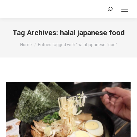
Search:
Tag Archives:
halal japanese food
You are here:
Home
Entries tagged with "halal japanese food"