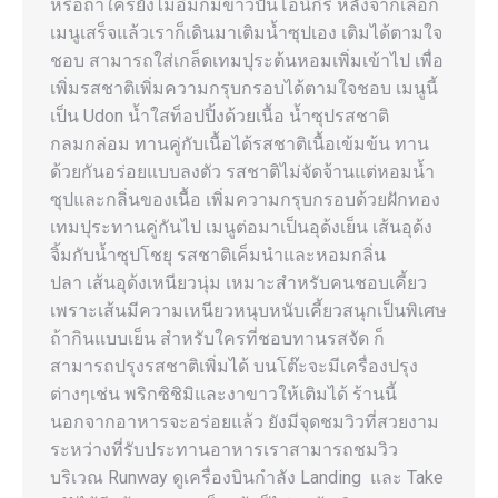
หรือถ้าใครยังไม่อิ่มก็มีข้าวปั้นโอนิกิริ หลังจากเลือก
เมนูเสร็จแล้วเราก็เดินมาเติมน้ำซุปเอง เติมได้ตามใจ
ชอบ สามารถใส่เกล็ดเทมปุระต้นหอมเพิ่มเข้าไป เพื่อ
เพิ่มรสชาติเพิ่มความกรุบกรอบได้ตามใจชอบ เมนูนี้
เป็น Udon น้ำใสท็อปปิ้งด้วยเนื้อ น้ำซุปรสชาติ
กลมกล่อม ทานคู่กับเนื้อได้รสชาติเนื้อเข้มข้น ทาน
ด้วยกันอร่อยแบบลงตัว รสชาติไม่จัดจ้านแต่หอมน้ำ
ซุปและกลิ่นของเนื้อ เพิ่มความกรุบกรอบด้วยฝักทอง
เทมปุระทานคู่กันไป เมนูต่อมาเป็นอุด้งเย็น เส้นอุด้ง
จิ้มกับน้ำซุปโชยุ รสชาติเค็มนำและหอมกลิ่น
ปลา เส้นอุด้งเหนียวนุ่ม เหมาะสำหรับคนชอบเคี้ยว
เพราะเส้นมีความเหนียวหนุบหนับเคี้ยวสนุกเป็นพิเศษ
ถ้ากินแบบเย็น สำหรับใครที่ชอบทานรสจัด ก็
สามารถปรุงรสชาติเพิ่มได้ บนโต๊ะจะมีเครื่องปรุง
ต่างๆเช่น พริกซิชิมิและงาขาวให้เติมได้ ร้านนี้
นอกจากอาหารจะอร่อยแล้ว ยังมีจุดชมวิวที่สวยงาม
ระหว่างที่รับประทานอาหารเราสามารถชมวิว
บริเวณ Runway ดูเครื่องบินกำลัง Landing และ Take