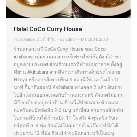
Halal CoCo Curry House
Food Guide แนะนำที่กิน
By
admin
March 31, 2018
ร้านแกงกะหรี่ CoCo Curry House ของ Coco
ichibanya เป็นร้านแกงกะหรี่เฟรนไชน์ชือดัง มีสาขา
อยู่หลายประเทศ ส่วนร้านแรกที่ทำแบบฮาลาล ตั้งอยู่
ที่ย่าน Akihabara จากที่พักเราเดินทางด้วยรถไฟสาย
Hibiya หรือสายสีเทา เพียง 3 สถานีใช้เวลาไม่ถึง 10
นาที ก็มาถึงสถานี Akihabara ทางออก 2 แล้วเดินตรง
ไปอีกเล็กน้อยก็จะเจอกับร้านแกงกะหรี่ สังเกตไม่ยาก
มีป้ายเขียวๆอยู่หน้าร้าน ร้านนี้เสิร์ฟเฉพาะข้าวแกง
กะหรี่และมีสลัดอีก 2-3 เมนู แก้เลี่ยน สามารถสั่งกลับ
ไปทานที่บ้านได้ ร้านเปิด 11 โมงถึง 4 ทุ่มครึ่ง รับเด
อร์สุดท้าย 4 ทุ่ม ร้านไม่ใหญ่มากเป็นโต๊ะบาร์นั่งได้
ประมาณ 12 ที่นั่ง ถึงแม้ว่าจะมีแกงกะหรี่เป็นเมนู