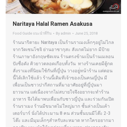
Naritaya Halal Ramen Asakusa
Food Guide แนะนำที่กิน
By
admin
June 25, 2018
ร้านนาริตายะ Naritaya เป็นร้านราเมงเล็กๆอยู่ไม่ไกล
จากวัดเซนโซจิ ย่านอาซากุสะ สังเกตไม่ยาก มีป้าย
ร้านภาษาอังกฤษชัดเจน ร้านตรงข้ามเป็นร้านเมลอน
ปังชื่อดัง คิวยาวตลอดเกือบทั้งวัน ทางร้านเคยมีตู้กด
สั่งราเมงที่นิยมใช้กันที่ญี่ปุ่น วางอยู่่หน้าร้าน แต่ตอน
นี้ได้เลิกใช้แล้ว ร้านนี้เดิมทีเจ้าของเป็นคนญี่ปุ่น มี
เพื่อนเป็นชาวปากีสถานที่มาอาศัยอยู่ที่ญี่ปุ่นมา
ยาวนาน แต่เนื่องจากไม่สบายใจจึงอยากจะทำร้าน
อาหาร จึงได้มาพบเพื่อนกับชาวญี่ปุ่น และร่วมกันเปิด
ร้านราเมง ร้านมีขนาดไม่ใหญ่มาก ชั้นล่างเป็นเค้า
เตอร์บาร์ นั่งได้ประมาน 8 คน ส่วนชั้นบนมีโต๊ะ 2-3
โต๊ะ และมีมุมเล็กๆสำหรับละหมาด หากใครอยากมา