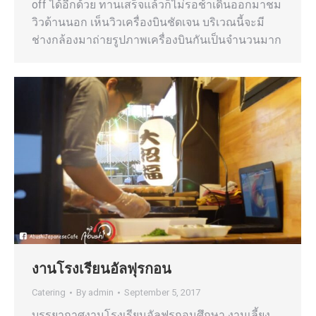
off ได้อีกด้วย ทานเสร็จแล้วก็ไม่รอช้าเดินออกมาชม
วิวด้านนอก เห็นวิวเครื่องบินชัดเจน บริเวณนี้จะมี
ช่างกล้องมาถ่ายรูปภาพเครื่องบินกันเป็นจำนวนมาก
งานโรงเรียนอัลฟุรกอน
Catering
By
admin
September 5, 2017
บรรยากาศงานโรงเรียนอัลฟุรกอนศึกษา งานเลี้ยง