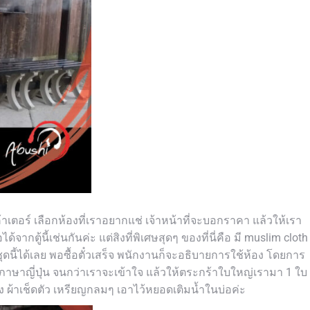
เค้าเตอร์ เลือกห้องที่เราอยากแช่ เจ้าหน้าที่จะบอกราคา แล้วให้เรา
้อได้จากตู้นี้เช่นกันค่ะ แต่สิงที่พิเศษสุดๆ ของที่นี่คือ มี muslim cloth
ดนี้ได้เลย พอซื้อตั๋วเสร็จ พนักงานก็จะอธิบายการใช้ห้อง โดยการ
ูดภาษาญี่ปุ่น จนกว่าเราจะเข้าใจ แล้วให้ตระกร้าใบใหญ่เรามา 1 ใบ
 ผ้าเช็ดตัว เหรียญกลมๆ เอาไว้หยอดเติมน้ำในบ่อค่ะ