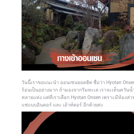
วันนี้เราขอแนะนำ ออนเซนยอดฮิต ชื่อว่า Hyotan Onsen ต
ร้อนเป็นอย่างมาก ถ้ามองจากริมทะเล เราจะเห็นควันน้ำร
หลายแห่ง แต่ที่เราเลือก Hyotan Onsen เพราะมีห้องส่ว
แช่แบบอินดอร์ และ เอ้าท์ดอร์ อีกด้วยค่ะ