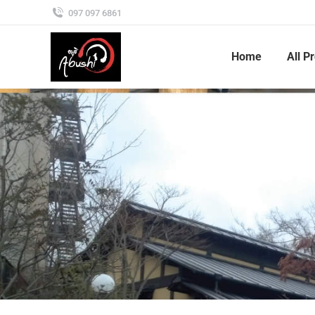
097 097 6861
Home
All P