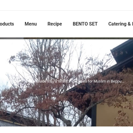
roducts
Menu
Recipe
BENTO SET
Catering & 
Home
Travel Guide แนะนำที่เที่ยว
Onsen for Muslim in Beppu…
You are here: