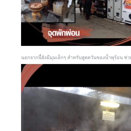
นอกจากนี้ยังมีมุมเล็กๆ สำหรับสูดควันของน้ำพุร้
อน ช่ว