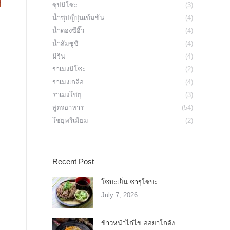
ซุปมิโซะ
(3)
น้ำซุปญี่ปุ่นเข้มข้น
(4)
น้ำดองซีอิ๊ว
(4)
น้ำส้มซูชิ
(4)
มิริน
(4)
ราเมงมิโซะ
(2)
ราเมงเกลือ
(4)
ราเมงโชยุ
(3)
สูตรอาหาร
(54)
โชยุพรีเมียม
(2)
Recent Post
โซบะเย็น ซารุโซบะ
July 7, 2026
ข้าวหน้าไก่ไข่ ออยาโกด้ง