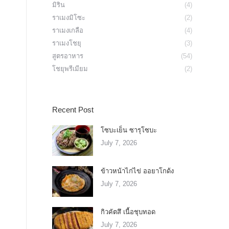
มิริน
(4)
ราเมงมิโซะ
(2)
ราเมงเกลือ
(4)
ราเมงโชยุ
(3)
สูตรอาหาร
(54)
โชยุพรีเมียม
(2)
Recent Post
โซบะเย็น ซารุโซบะ
July 7, 2026
ข้าวหน้าไก่ไข่ ออยาโกด้ง
July 7, 2026
กิวคัตสึ เนื้อชุบทอด
July 7, 2026