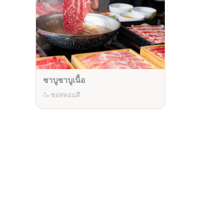
ชาบูชาบูเนื้อ
🍶 ซอสพอนสึ