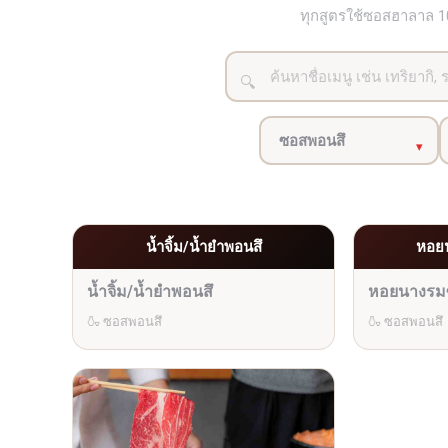
ทุกสูตรใช้ซอสฮาลาล 100
น้ำจิ้ม/น้ำยำพอนสึ
หอย
น้ำจิ้ม/น้ำยำพอนสึ
หอยนางรม
🍶 ซอสพอนสึ
🍶 ซอสพอนสึ